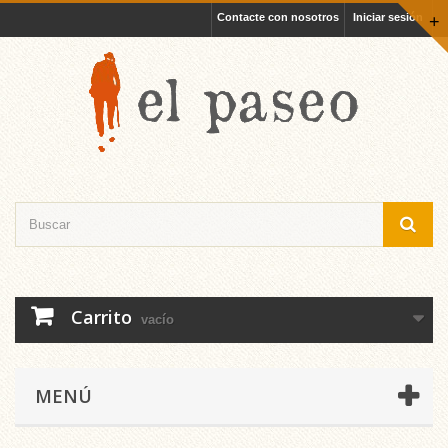
Contacte con nosotros
Iniciar sesión
+
Carrito
vacío
MENÚ