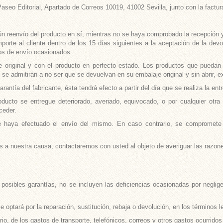
Paseo Editorial, Apartado de Correos 10019, 41002 Sevilla, junto con la factu
ún reenvío del producto en sí, mientras no se haya comprobado la recepción y
mporte al cliente dentro de los 15 días siguientes a la aceptación de la dev
tos de envío ocasionados.
original y con el producto en perfecto estado. Los productos que puedan 
o se admitirán a no ser que se devuelvan en su embalaje original y sin abrir
rantía del fabricante, ésta tendrá efecto a partir del día que se realiza la ent
ducto se entregue deteriorado, averiado, equivocado, o por cualquier otra
ceder.
e haya efectuado el envío del mismo. En caso contrario, se compromete a
 a nuestra causa, contactaremos con usted al objeto de averiguar las razone
posibles garantías, no se incluyen las deficiencias ocasionadas por neglig
se optará por la reparación, sustitución, rebaja o devolución, en los términos 
io, de los gastos de transporte, telefónicos, correos y otros gastos ocurridos