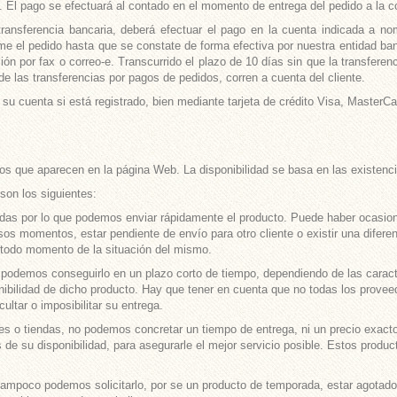
o. El pago se efectuará al contado en el momento de entrega del pedido a la c
ransferencia bancaria, deberá efectuar el pago en la cuenta indicada a 
me el pedido hasta que se constate de forma efectiva por nuestra entidad ban
ón por fax o correo-e. Transcurrido el plazo de 10 días sin que la transferen
e las transferencias por pagos de pedidos, corren a cuenta del cliente.
 cuenta si está registrado, bien mediante tarjeta de crédito Visa, MasterCar
ctos que aparecen en la página Web. La disponibilidad se basa en las existencia
son los siguientes:
das por lo que podemos enviar rápidamente el producto. Puede haber ocasion
os momentos, estar pendiente de envío para otro cliente o existir una difere
 todo momento de la situación del mismo.
demos conseguirlo en un plazo corto de tiempo, dependiendo de las caracterís
nibilidad de dicho producto. Hay que tener en cuenta que no todas los provee
ltar o imposibilitar su entrega.
es o tiendas, no podemos concretar un tiempo de entrega, ni un precio exac
de su disponibilidad, para asegurarle el mejor servicio posible. Estos produ
mpoco podemos solicitarlo, por se un producto de temporada, estar agotado en