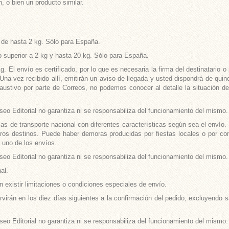
 o bien un producto similar.
o de hasta 2 kg. Sólo para España.
o superior a 2 kg y hasta 20 kg. Sólo para España.
El envío es certificado, por lo que es necesaria la firma del destinatario o p
Una vez recibido allí, emitirán un aviso de llegada y usted dispondrá de quinc
stivo por parte de Correos, no podemos conocer al detalle la situación de 
eo Editorial no garantiza ni se responsabiliza del funcionamiento del mismo.
 de transporte nacional con diferentes características según sea el envío. E
tros destinos. Puede haber demoras producidas por fiestas locales o por co
 uno de los envíos.
eo Editorial no garantiza ni se responsabiliza del funcionamiento del mismo.
al.
n existir limitaciones o condiciones especiales de envío.
ervirán en los diez días siguientes a la confirmación del pedido, excluyendo
eo Editorial no garantiza ni se responsabiliza del funcionamiento del mismo.