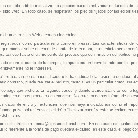
cios es sólo a titulo indicativo. Los precios pueden así variar en función de
 sitio Web. En todo caso, se respetarán los precios fijados por las editorial
 de nuestro sitio Web o correo electrónico.
registrados como particulares o como empresas. Las características de l
que pinchar sobre el icono de carrito de la compra, e inmediatamente podrá v
, así que hasta el ultimo punto del proceso que confirmación del pedido no p
do sobre el carrito de la compra, le aparecerá un breve listado con los pro
initivamente no le interesen.
”. Si todavía no esta identificado o le ha caducado la sesión le conduce al 
aso contrario, puede realizar el registro, tanto si es un particular como una e
 y de pago que prefiera. En algunos casos, y debido a circunstancias como l
se adapten a esos productos en concreto. Nosotros podemos informarle en est
s datos de envío y facturación que nos haya indicado, así como el impor
uando pulse sobre “Enviar pedido” o “Realizar pago” y este se realice correc
le del mismo.
orreo electrónico a
tienda@elpaseoeditorial.com
. En ese caso es igualmente n
En lo referente a la forma de pago quedará excluido, en este caso, el pago con 