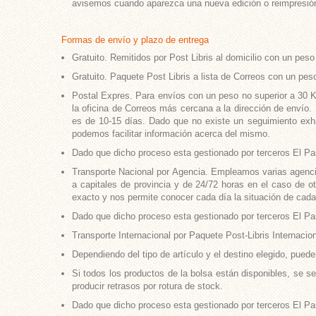
avisemos cuando aparezca una nueva edición o reimpresión,
Formas de envío y plazo de entrega
Gratuito. Remitidos por Post Libris al domicilio con un pes
Gratuito. Paquete Post Libris a lista de Correos con un pes
Postal Expres. Para envíos con un peso no superior a 30 Kg. 
la oficina de Correos más cercana a la dirección de envío. 
es de 10-15 días. Dado que no existe un seguimiento exhau
podemos facilitar información acerca del mismo.
Dado que dicho proceso esta gestionado por terceros El Pas
Transporte Nacional por Agencia. Empleamos varias agencias
a capitales de provincia y de 24/72 horas en el caso de o
exacto y nos permite conocer cada día la situación de cada
Dado que dicho proceso esta gestionado por terceros El Pas
Transporte Internacional por Paquete Post-Libris Internacion
Dependiendo del tipo de artículo y el destino elegido, puede
Si todos los productos de la bolsa están disponibles, se s
producir retrasos por rotura de stock.
Dado que dicho proceso esta gestionado por terceros El Pas