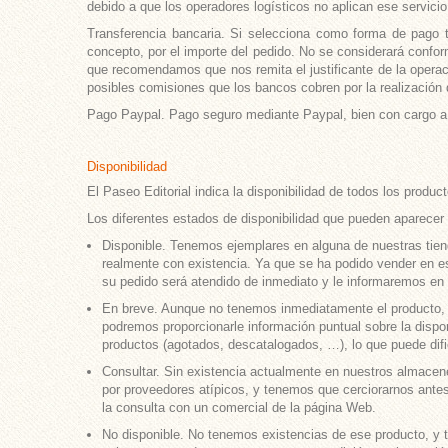
debido a que los operadores logísticos no aplican ese servici
Transferencia bancaria. Si selecciona como forma de pago t
concepto, por el importe del pedido. No se considerará confor
que recomendamos que nos remita el justificante de la operaci
posibles comisiones que los bancos cobren por la realización d
Pago Paypal. Pago seguro mediante Paypal, bien con cargo a su
Disponibilidad
El Paseo Editorial indica la disponibilidad de todos los produ
Los diferentes estados de disponibilidad que pueden aparecer 
Disponible. Tenemos ejemplares en alguna de nuestras tien
realmente con existencia. Ya que se ha podido vender en es
su pedido será atendido de inmediato y le informaremos en
En breve. Aunque no tenemos inmediatamente el producto, po
podremos proporcionarle información puntual sobre la dispo
productos (agotados, descatalogados, …), lo que puede dificu
Consultar. Sin existencia actualmente en nuestros almacen
por proveedores atípicos, y tenemos que cerciorarnos antes 
la consulta con un comercial de la página Web.
No disponible. No tenemos existencias de ese producto, y ta