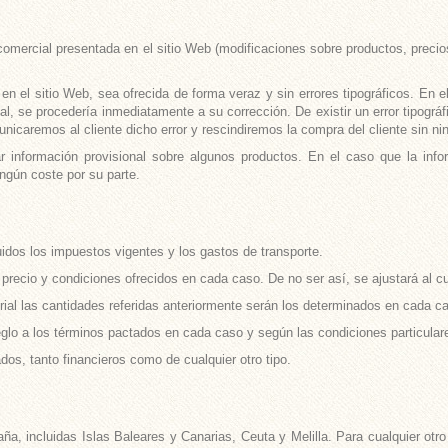
a comercial presentada en el sitio Web (modificaciones sobre productos, preci
n el sitio Web, sea ofrecida de forma veraz y sin errores tipográficos. En 
l, se procedería inmediatamente a su corrección. De existir un error tipográ
icaremos al cliente dicho error y rescindiremos la compra del cliente sin ni
 información provisional sobre algunos productos. En el caso que la inform
ingún coste por su parte.
luidos los impuestos vigentes y los gastos de transporte.
l precio y condiciones ofrecidos en cada caso. De no ser así, se ajustará al c
ial las cantidades referidas anteriormente serán los determinados en cada ca
eglo a los términos pactados en cada caso y según las condiciones particulare
os, tanto financieros como de cualquier otro tipo.
ña, incluidas Islas Baleares y Canarias, Ceuta y Melilla. Para cualquier ot