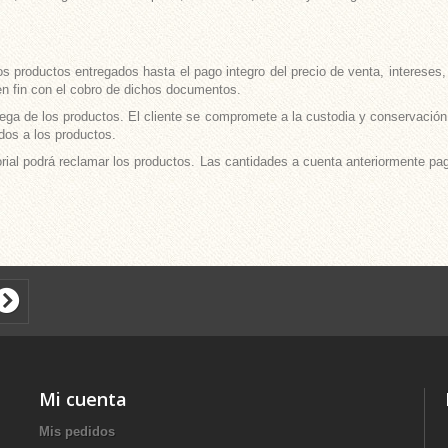
s productos entregados hasta el pago integro del precio de venta, intereses
en fin con el cobro de dichos documentos.
trega de los productos. El cliente se compromete a la custodia y conservación 
dos a los productos.
rial podrá reclamar los productos. Las cantidades a cuenta anteriormente p
Mi cuenta
Mis pedidos