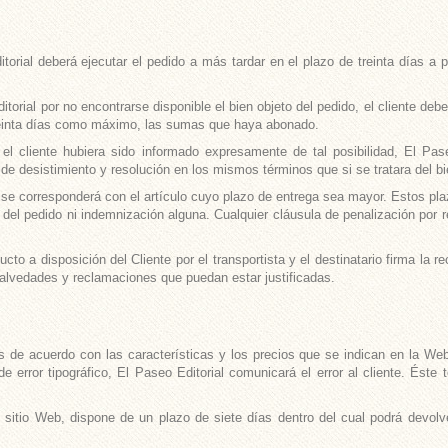
rial deberá ejecutar el pedido a más tardar en el plazo de treinta días a pa
torial por no encontrarse disponible el bien objeto del pedido, el cliente debe
treinta días como máximo, las sumas que haya abonado.
 el cliente hubiera sido informado expresamente de tal posibilidad, El Pase
 de desistimiento y resolución en los mismos términos que si se tratara del bi
se corresponderá con el artículo cuyo plazo de entrega sea mayor. Estos plaz
del pedido ni indemnización alguna. Cualquier cláusula de penalización por r
o a disposición del Cliente por el transportista y el destinatario firma la rec
alvedades y reclamaciones que puedan estar justificadas.
 de acuerdo con las características y los precios que se indican en la Web
 error tipográfico, El Paseo Editorial comunicará el error al cliente. Éste 
 sitio Web, dispone de un plazo de siete días dentro del cual podrá devolve