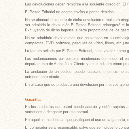
Las devoluciones deben remitirse a la siguiente dirección: El 
El Paseo Editorial no acepta envíos a portes debidos.
No se abonará el importe de dicha devolución o realizará ning
ser admitida la devolución El Paseo Editorial reintegrará el i
Excluyendo de dicho importe la parte proporcional de los gas
No se admitirán devoluciones que no vengan en su embalaje 
compactos, DVD, software, películas de vídeo, libros, etc.) n
La factura sellada por El Paseo Editorial, tiene validez como ga
Las reclamaciones por posibles incidencias como que el pro
departamento de Atención al Cliente y se le indicará cómo pro
La anulación de un pedido, puede realizarlo mientras no s
anteriormente citado.
En el caso que se produzca una devolución por motivos ajenos
Garantías
En los productos que usted puede adquirir y estén sujetos a 
sometidos a desgaste por uso normal.
En aquellas incidencias que justifiquen el uso de la garantía, 
El comprador será responsable, salvo que se indique lo contrar