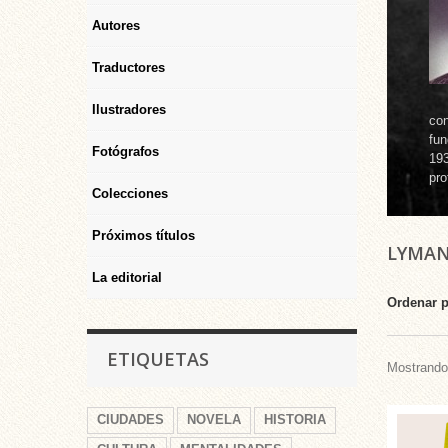
Autores
Traductores
Ilustradores
con
fun
Fotógrafos
193
pro
Colecciones
Próximos títulos
LYMAN
La editorial
Ordenar 
ETIQUETAS
Mostrando 
CIUDADES
NOVELA
HISTORIA