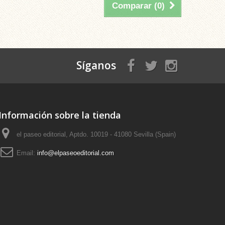
Comparar (
0
)
Síganos
Información sobre la tienda
el paseo editorial, Aptdo. 10019 - 41080 Sevilla (Spain)
Email:
info@elpaseoeditorial.com