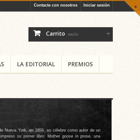
Contacte con nosotros
Iniciar sesión
+
Carrito
vacío
AS
LA EDITORIAL
PREMIOS
 de Nueva York, en 1856, es célebre como autor de un
impreso su primer libro: Mother goose in prose, una