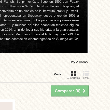
eld Parrish. Su primer éxito llegó en 1899 con
Father
da con dibujos de W. W. Denslow. Un año después, el
convertirá en un clásico de la literatura infantil y juvenil,
al representada en Broadway desde enero de 1903 a
z, Baum escribió más títulos para niños y jóvenes —en
latos—, y muchos de ellos acabarían teniendo alguna
n 1914, a fin de llevar sus historias a la gran pantalla,
 guionista. Murió en su casa el 6 de mayo de 1919. En
elebérrima adaptación cinematográfica de
El mago de Oz
,
Hay 2 libros.
Vista:
Cuadrícula
Lista
Comparar (
0
)