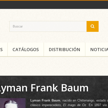
S
CATÁLOGOS
DISTRIBUCIÓN
NOTICI
Lyman Frank Baum
Lyman Frank Baum
, nacido en Chittenango, estado
clásico imperecedero,
El mago de Oz
. En 1897 vio 