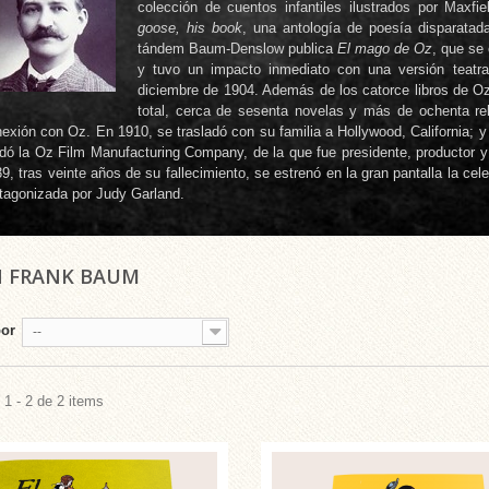
colección de cuentos infantiles ilustrados por Maxfi
goose, his book
, una antología de poesía disparata
tándem Baum-Denslow publica
El mago de Oz
, que se 
y tuvo un impacto inmediato con una versión teatr
diciembre de 1904. Además de los catorce libros de O
total, cerca de sesenta novelas y más de ochenta re
exión con Oz. En 1910, se trasladó con su familia a Hollywood, California; y e
dó la Oz Film Manufacturing Company, de la que fue presidente, productor y
9, tras veinte años de su fallecimiento, se estrenó en la gran pantalla la c
tagonizada por Judy Garland.
 FRANK BAUM
por
--
1 - 2 de 2 items