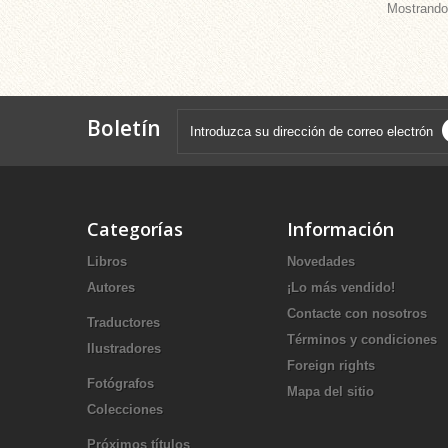
Mostrando 
Boletín
Categorías
Información
Libros
Novedades
Autores
¡Lo más vendido!
Contacte con nosotros
Traductores
Términos y condiciones
Ilustradores
Foreign rights
Fotógrafos
Mapa del sitio
Colecciones
Próximos títulos