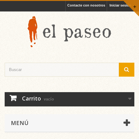
Contacte con nosotros
Iniciar sesión
+
Carrito
vacío
MENÚ