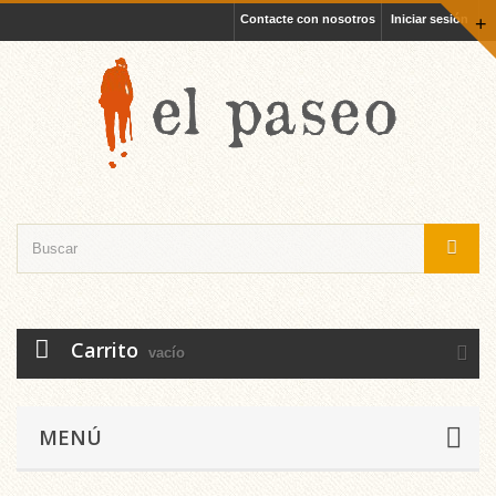
Contacte con nosotros
Iniciar sesión
+
Carrito
vacío
MENÚ