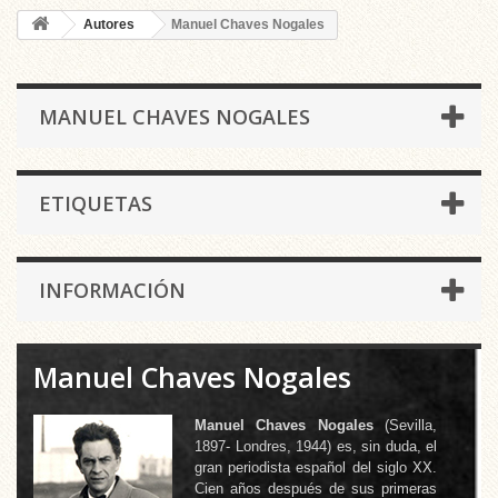
Autores
Manuel Chaves Nogales
MANUEL CHAVES NOGALES
ETIQUETAS
INFORMACIÓN
Manuel Chaves Nogales
Manuel Chaves Nogales
(Sevilla,
1897- Londres, 1944) es, sin duda, el
gran periodista español del siglo XX.
Cien años después de sus primeras