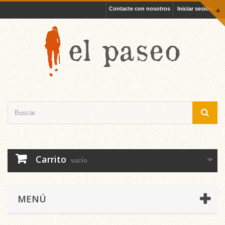
Contacte con nosotros
Iniciar sesión
+
Carrito
vacío
MENÚ