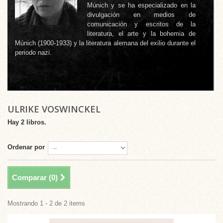
Múnich y se ha especializado en la
divulgación en medios de
comunicación y escritos de la
literatura, el arte y la bohemia de
Múnich (1900-1933) y la literatura alemana del exilio durante el
periodo nazi.
ULRIKE VOSWINCKEL
Hay 2 libros.
Ordenar por
Comparar (
0
)
Mostrando 1 - 2 de 2 items