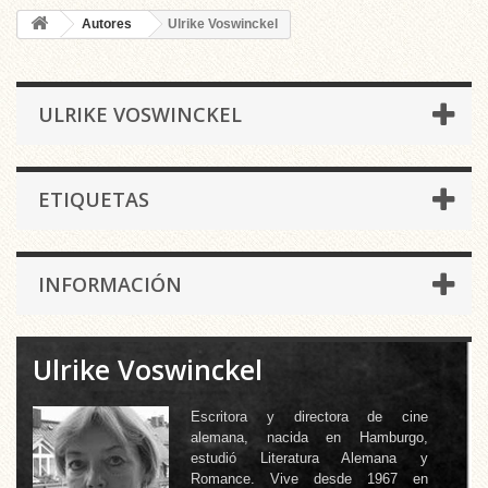
Autores
Ulrike Voswinckel
ULRIKE VOSWINCKEL
ETIQUETAS
INFORMACIÓN
Ulrike Voswinckel
Escritora y directora de cine
alemana, nacida en Hamburgo,
estudió Literatura Alemana y
Romance. Vive desde 1967 en