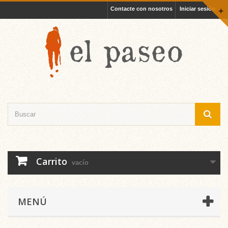
Contacte con nosotros
Iniciar sesión
+
Carrito
vacío
MENÚ