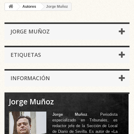
Autores
Jorge Muñoz
JORGE MUÑOZ
ETIQUETAS
INFORMACIÓN
Jorge Muñoz
Jorge Muñoz
. Periodista
especializado en Tribunales, es
redactor jefe de la Sección de Local
de Diario de Sevilla. Es autor de «La