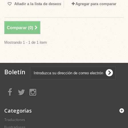
Añadir a la lista de deseos
Agregar para comparar
Comparar (
0
)
Mostrando 1 - 1 de 1 item
Boletín
Categorías
Traductores
Ilustradores