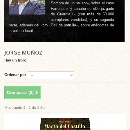
Sombra de un bailaor», sobre el caso
Farruquito, y coautor de «De juzgado
de Guardia I» (con más de 50.000
ejemplares vendidos); y su segunda
parte, además del libro «Poli de patrulla», sobre anécdotas de
la policía local.
JORGE MUÑOZ
Hay un libro.
Ordenar por
Comparar (
0
)
Mostrando 1 - 1 de 1 item