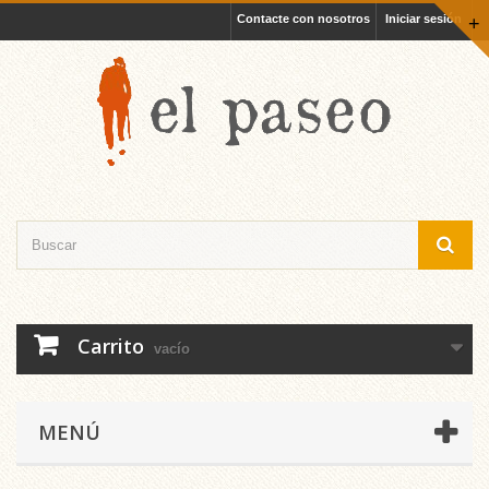
Contacte con nosotros
Iniciar sesión
+
Carrito
vacío
MENÚ