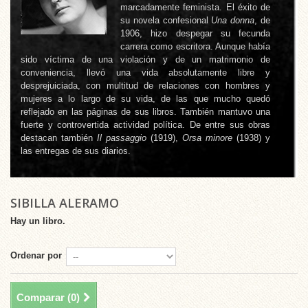
marcadamente feminista. El éxito de
su novela confesional
Una donna
, de
1906, hizo despegar su fecunda
carrera como escritora. Aunque había
sido víctima de una violación y de un matrimonio de
conveniencia, llevó una vida absolutamente libre y
desprejuiciada, con multitud de relaciones con hombres y
mujeres a lo largo de su vida, de las que mucho quedó
reflejado en las páginas de sus libros. También mantuvo una
fuerte y controvertida actividad política. De entre sus obras
destacan también
Il passaggio
(1919),
Orsa minore
(1938) y
las entregas de sus diarios.
SIBILLA ALERAMO
Hay un libro.
Ordenar por
Comparar (
0
)