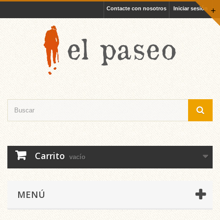
Contacte con nosotros
Iniciar sesión
+
Carrito
vacío
MENÚ