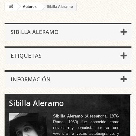
Autores
Sibilla Aleramo
SIBILLA ALERAMO
ETIQUETAS
INFORMACIÓN
Sibilla Aleramo
Sibilla Aleramo
(Alessandria, 1876-
Roma, 1960) fue conocida como
novelista y periodista por su tono
vivencial, a veces autobiográfico, y