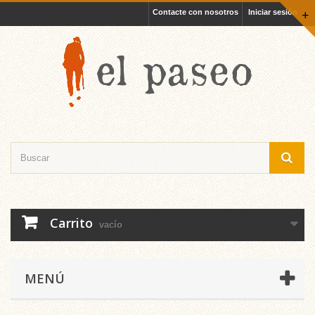
Contacte con nosotros
Iniciar sesión
+
Carrito
vacío
MENÚ