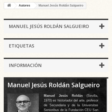
Autores
Manuel Jesús Roldán Salgueiro
MANUEL JESÚS ROLDÁN SALGUEIRO
ETIQUETAS
INFORMACIÓN
Manuel Jesús Roldán Salgueiro
Manuel Jesús Roldán
(Sevilla,
1970) es historiador del arte, profesor
de Secundaria y de la Universitas
Senioribus de la Fundación CEU San