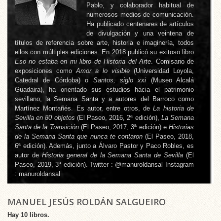
Pablo, y colaborador habitual de
numerosos medios de comunicación.
Ha publicado centenares de artículos
de divulgación y una veintena de
títulos de referencia sobre arte, historia e imaginería, todos
ellos con múltiples ediciones. En 2018 publicó su exitoso libro
Eso no estaba en mi libro de Historia del Arte
. Comisario de
exposiciones como
Amor a lo visible
(Universidad Loyola,
Catedral de Córdoba) o
Santos, siglo xxi
(Museo Alcalá
Guadaira), ha orientado sus estudios hacia el patrimonio
sevillano, la Semana Santa y a autores del Barroco como
Martínez Montañés. Es autor, entre otros, de
La historia de
Sevilla en 80 objetos
(El Paseo, 2016, 2ª edición),
La Semana
Santa de la Transición
(El Paseo, 2017, 3ª edición) e
Historias
de la Semana Santa que nunca te contaron
(El Paseo, 2018,
6ª edición). Además, junto a Álvaro Pastor y Paco Robles, es
autor de
Historia general de la Semana Santa de Sevilla
(El
Paseo, 2019, 3ª edición). Twitter : @manuroldansal Instagram
: manuroldansal
MANUEL JESÚS ROLDÁN SALGUEIRO
Hay 10 libros.