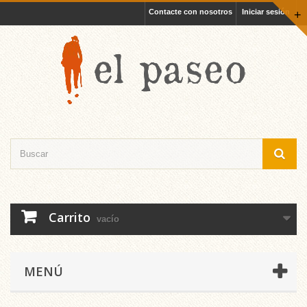
Contacte con nosotros
Iniciar sesión
+
Carrito
vacío
MENÚ