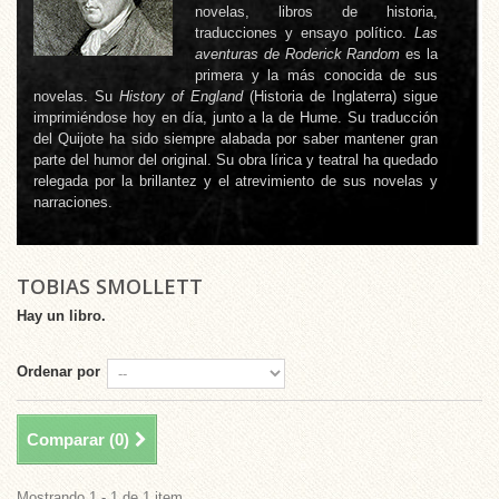
novelas, libros de historia,
traducciones y ensayo político.
Las
aventuras de Roderick Random
es la
primera y la más conocida de sus
novelas. Su
History of England
(Historia de Inglaterra) sigue
imprimiéndose hoy en día, junto a la de Hume. Su traducción
del Quijote ha sido siempre alabada por saber mantener gran
parte del humor del original. Su obra lírica y teatral ha quedado
relegada por la brillantez y el atrevimiento de sus novelas y
narraciones.
TOBIAS SMOLLETT
Hay un libro.
Ordenar por
Comparar (
0
)
Mostrando 1 - 1 de 1 item