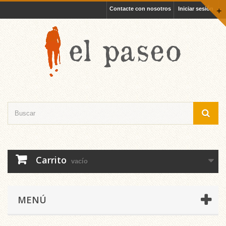
Contacte con nosotros
Iniciar sesión
+
Carrito
vacío
MENÚ