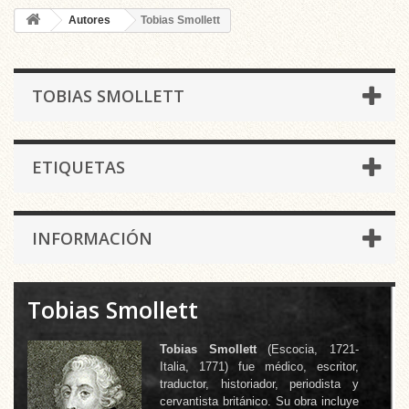
Autores
Tobias Smollett
TOBIAS SMOLLETT
ETIQUETAS
INFORMACIÓN
Tobias Smollett
Tobias Smollett
(Escocia, 1721-
Italia, 1771) fue médico, escritor,
traductor, historiador, periodista y
cervantista británico. Su obra incluye