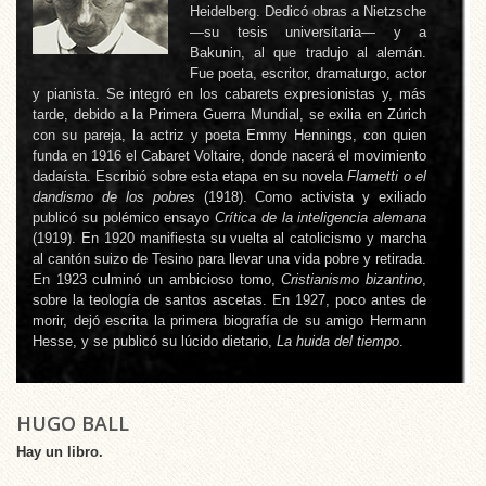
Heidelberg. Dedicó obras a Nietzsche
—su tesis universitaria— y a
Bakunin, al que tradujo al alemán.
Fue poeta, escritor, dramaturgo, actor
y pianista. Se integró en los cabarets expresionistas y, más
tarde, debido a la Primera Guerra Mundial, se exilia en Zúrich
con su pareja, la actriz y poeta Emmy Hennings, con quien
funda en 1916 el Cabaret Voltaire, donde nacerá el movimiento
dadaísta. Escribió sobre esta etapa en su novela
Flametti
o el
dandismo de los pobres
(1918). Como activista y exiliado
publicó su polémico ensayo
Crítica de la inteligencia alemana
(1919). En 1920 manifiesta su vuelta al catolicismo y marcha
al cantón suizo de Tesino para llevar una vida pobre y retirada.
En 1923 culminó un ambicioso tomo,
Cristianismo bizantino
,
sobre la teología de santos ascetas. En 1927, poco antes de
morir, dejó escrita la primera biografía de su amigo Hermann
Hesse, y se publicó su lúcido dietario,
La huida del tiempo
.
HUGO BALL
Hay un libro.