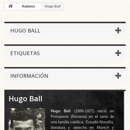
Autores
Hugo Ball
HUGO BALL
ETIQUETAS
INFORMACIÓN
Hugo Ball
Hugo Ball
(1886-1927) nació en
Pirmasens (Renania) en el seno de
una familia católica. Estudió filosofía,
literatura y derecho en Múnich y