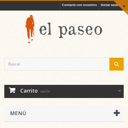
Contacte con nosotros
Iniciar sesión
+
Carrito
vacío
MENÚ