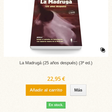
La Madrugá (25 años después) (3ª ed.)
22,95 €
Añadir al carrito
Más
En stock.