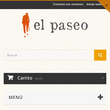
Contacte con nosotros
Iniciar sesión
+
Carrito
vacío
MENÚ