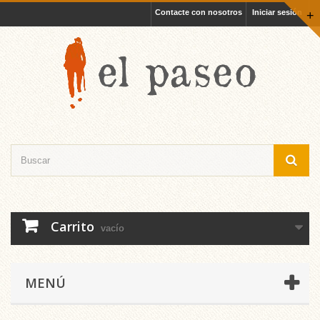
Contacte con nosotros
Iniciar sesión
+
Carrito
vacío
MENÚ