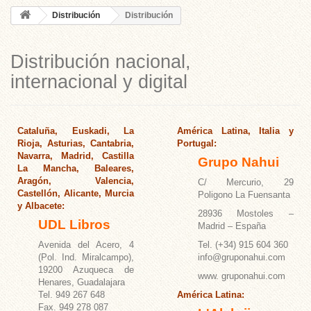
Distribución
Distribución
Distribución nacional,
internacional y digital
Cataluña, Euskadi, La
América Latina, Italia y
Rioja, Asturias, Cantabria,
Portugal:
Navarra, Madrid, Castilla
Grupo Nahui
La Mancha, Baleares,
Aragón, Valencia,
C/ Mercurio, 29
Castellón, Alicante, Murcia
Poligono La Fuensanta
y Albacete:
28936 Mostoles –
UDL Libros
Madrid – España
Avenida del Acero, 4
Tel. (+34) 915 604 360
(Pol. Ind. Miralcampo),
info@gruponahui.com
19200 Azuqueca de
www. gruponahui.com
Henares, Guadalajara
Tel. 949 267 648
América Latina:
Fax. 949 278 087