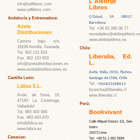
L'Alebrije
info@udllibros.com
Libros
www.udllibros.com
C/Gósol, 39. 08017
Andalucía y Extremadura:
Barcelona
Azeta
Tel. +34 93 280 06 77
Distribuciones
novedades@alebrijelibros.e
www.alebrijelibros.es
Camino bajo, s/n,
18100 Armilla, Granada
Chile:
Tel. 902 131 014
Liberalia, Ed.
Fax. 902 153 933
L.
info@azetadistribuciones.es
www.azetadistribuciones.es
Avda. Italia, 2016, Ñuñoa,
Castilla León:
Santiago de Chile, Chile
Tel.
+
005623268613
Lidiza S.L.
bconcha@liberalia.cl
Avda. de Soria, 15,
www.liberalia.cl
47193 La Cistérniga,
Perú:
Valladolid
Bookvivant
Tel. 983 403 060
Fax. 983 403 070
Calle Miguel Dasso 111, San
info@lidiza.es
Isidro
www.lidiza.es
15073 Lima
Canarias:
Tel.: +00 51 1 681 5694