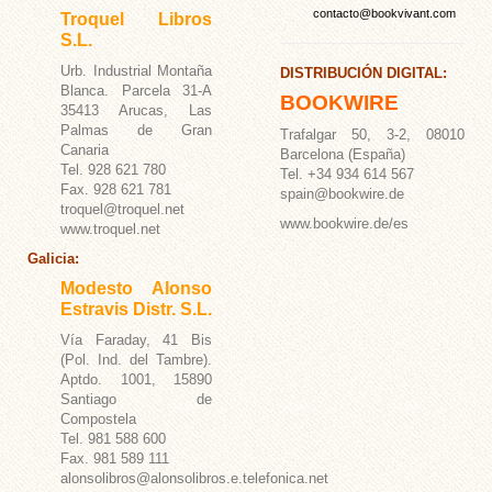
contacto@bookvivant.com
Troquel Libros
S.L.
Urb. Industrial Montaña
DISTRIBUCIÓN DIGITAL:
Blanca. Parcela 31-A
BOOKWIRE
35413 Arucas, Las
Palmas de Gran
Trafalgar 50, 3-2, 08010
Canaria
Barcelona (España)
Tel. 928 621 780
Tel. +34 934 614 567
Fax. 928 621 781
spain@bookwire.de
troquel@troquel.net
www.bookwire.de/es
www.troquel.net
Galicia:
Modesto Alonso
Estravis Distr. S.L.
Vía Faraday, 41 Bis
(Pol. Ind. del Tambre).
Aptdo. 1001, 15890
Santiago de
Compostela
Tel. 981 588 600
Fax. 981 589 111
alonsolibros@alonsolibros.e.telefonica.net