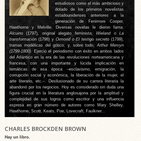
estudiosos como el más ambicioso y
dotado de los primeros novelistas
estadounidenses anteriores a la
generación de Fenimore Cooper,
Hawthorne y Melville. Diversas novelas le dieron fama:
Alcuino
(1797), original alegato feminista;
Wieland o La
transformación
(1798) y
Ormond o El testigo secreto
(1799),
tramas modélicas del gótico; y, sobre todo,
Arthur Mervyn
(1799-1800)
. Ejerció el periodismo con éxito en ambos lados
del Atlántico en la era de las revoluciones norteamericana y
francesa, con una importante y lúcida implicación en
temáticas de esa época –esclavismo, emigración, la
corrupción social y económica, la liberación de la mujer, el
arte literario, etc.–. Desilusionado de su carrera literaria la
abandonó por los negocios. Hoy es considerado sin duda una
figura crucial en la literatura anglosajona por la amplitud y
complejidad de sus logros como escritor y una influencia
expresa en gran número de autores como Mary Shelley,
Hawthorne, Scott, Keats, Poe, Lovecraft, Faulkner...
CHARLES BROCKDEN BROWN
Hay un libro.