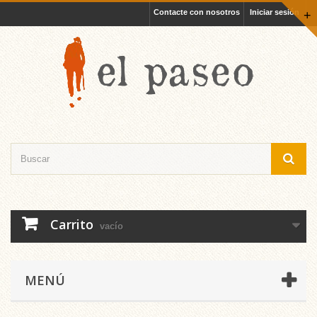
Contacte con nosotros
Iniciar sesión
+
Carrito
vacío
MENÚ