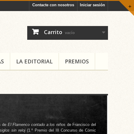
Contacte con nosotros
Iniciar sesión
+
Carrito
vacío
AS
LA EDITORIAL
PREMIOS
os de
El Flamenco contado a los niños
de Francisco del
iglos sin reloj
(1.º Premio del III Concurso de Cómic