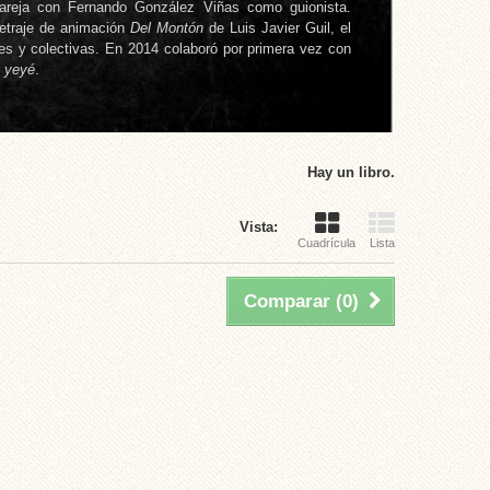
areja con Fernando González Viñas como guionista.
etraje de animación
Del Montón
de Luis Javier Guil, el
es y colectivas. En 2014 colaboró por primera vez con
o yeyé
.
Hay un libro.
Vista:
Cuadrícula
Lista
Comparar (
0
)