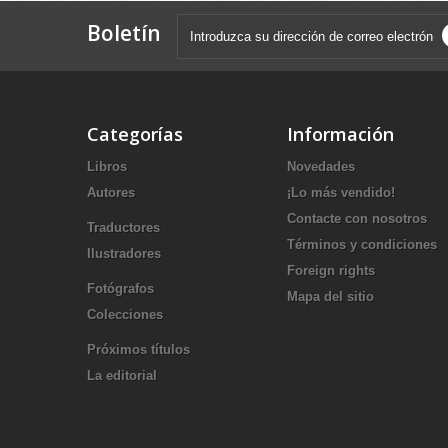
Boletín
Categorías
Información
Libros
Novedades
Autores
¡Lo más vendido!
Contacte con nosotros
Traductores
Términos y condiciones
Ilustradores
Foreign rights
Fotógrafos
Mapa del sitio
Colecciones
Próximos títulos
La editorial