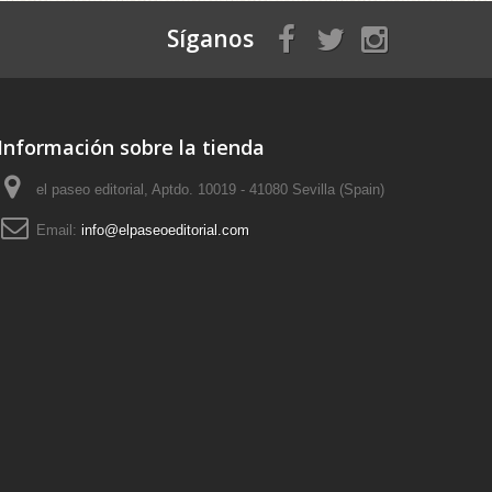
Síganos
Información sobre la tienda
el paseo editorial, Aptdo. 10019 - 41080 Sevilla (Spain)
Email:
info@elpaseoeditorial.com