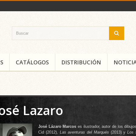
S
CATÁLOGOS
DISTRIBUCIÓN
NOTICI
José Lazaro
José Lázaro Marcos
es ilustrador, autor de los dibuj
Cid (2012),
Las aventuras del Marqués
(2013) y
Los s