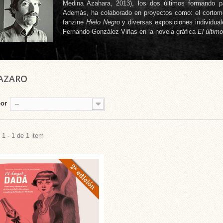
Medina Azahara, 2013), los dos últimos formando p
Además, ha colaborado en proyectos como: el cortom
fanzine
Hielo Negro
y diversas exposiciones individual
Fernando González Viñas en la novela gráfica
El últim
LAZARO
por
--
1 - 1 de 1 item