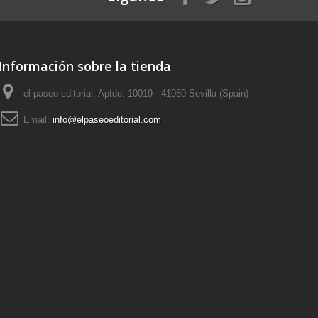
Información sobre la tienda
el paseo editorial, Aptdo. 10019 - 41080 Sevilla (Spain)
Email:
info@elpaseoeditorial.com