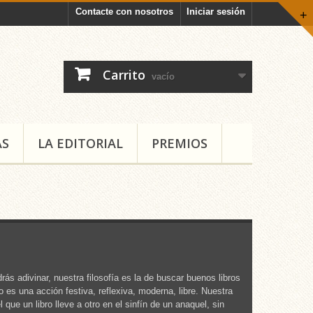
Contacte con nosotros
Iniciar sesión
+
Carrito
vacío
AS
LA EDITORIAL
PREMIOS
rás adivinar, nuestra filosofía es la de buscar buenos libros
o es una acción festiva, reflexiva, moderna, libre. Nuestra
 que un libro lleve a otro en el sinfín de un anaquel, sin