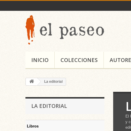
INICIO
COLECCIONES
AUTORE
La editorial
L
LA EDITORIAL
El 
y c
Libros
edi