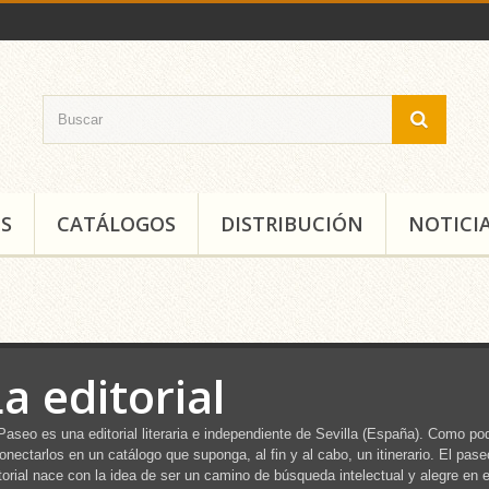
S
CATÁLOGOS
DISTRIBUCIÓN
NOTICI
a editorial
Paseo es una editorial literaria e independiente de Sevilla (España). Como pod
onectarlos en un catálogo que suponga, al fin y al cabo, un itinerario. El pase
torial nace con la idea de ser un camino de búsqueda intelectual y alegre en el