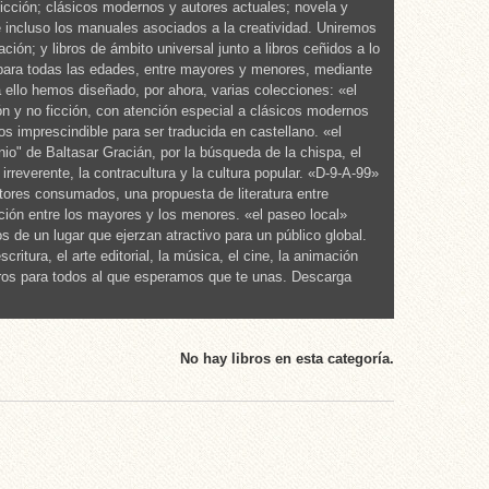
 ficción; clásicos modernos y autores actuales; novela y
, e incluso los manuales asociados a la creatividad. Uniremos
ocación; y libros de ámbito universal junto a libros ceñidos a lo
 para todas las edades, entre mayores y menores, mediante
a ello hemos diseñado, por ahora, varias colecciones: «el
cción y no ficción, con atención especial a clásicos modernos
os imprescindible para ser traducida en castellano. «el
nio" de Baltasar Gracián, por la búsqueda de la chispa, el
 irreverente, la contracultura y la cultura popular. «D-9-A-99»
tores consumados, una propuesta de literatura entre
ción entre los mayores y los menores. «el paseo local»
s de un lugar que ejerzan atractivo para un público global.
ritura, el arte editorial, la música, el cine, la animación
libros para todos al que esperamos que te unas. Descarga
No hay libros en esta categoría.