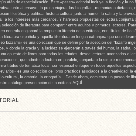
gún afán de especialización. Este «paseo» editorial incluye la ficción y la no
rativa junto al ensayo, la prosa viajera, las biografías, memorias o dietarios
lexión filosófica y política, historia cultural junto al humor, la sátira y la prov
al, a los intereses más cercanos. Y haremos propuestas de lectura conjunta
 selección de literatura para compartir entre adultos y primeros lectores. Par
eo central» englobará la propuesta literaria de la editorial, con títulos de fi
la literatura española y aquella literatura en lengua extranjera que consideram
eo bizzarro» es una colección que se define por la acepción del "bizarro inge
pe, y donde la gracia y la lucidez se ejercerán a través del humor, la sátira, lo
una apuesta de libros para todas las edades, desde lectores avanzados a lec
eraciones, que admite la lectura en paralelo, conjunta o la simple recomenda
nirá títulos de temática local, con especial enfoque en todos aquellos aspecto
eviarios» es una colección de libros prácticos asociados a la creatividad: la esc
io-cultural, la oratoria, la ortografía... Desde ahora, comienza un paseo de 
stro catálogo-presentación de la editorial AQUÍ.
ITORIAL