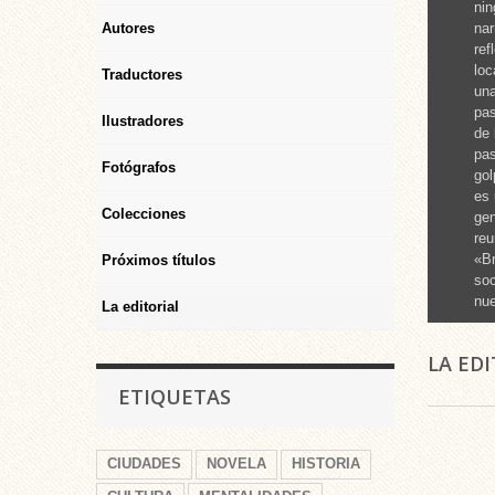
nin
Autores
nar
ref
loc
Traductores
una
pas
Ilustradores
de 
pas
Fotógrafos
gol
es 
Colecciones
gen
reu
«Br
Próximos títulos
soc
nue
La editorial
LA ED
ETIQUETAS
CIUDADES
NOVELA
HISTORIA