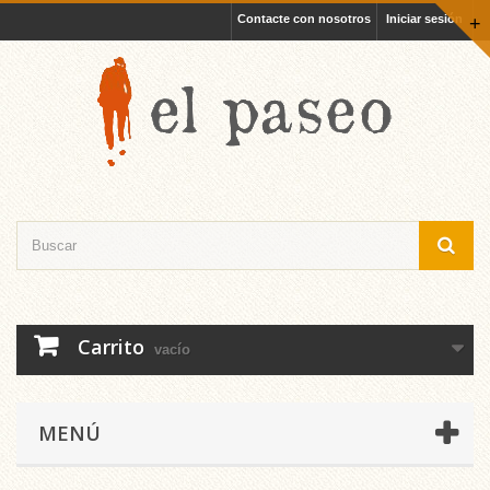
Contacte con nosotros
Iniciar sesión
+
Carrito
vacío
MENÚ