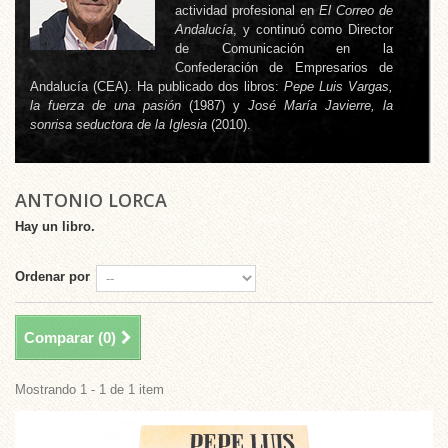
actividad profesional en
El Correo de
Andalucía
, y continuó como Director
de Comunicación en la
Confederación de Empresarios de
Andalucía (CEA). Ha publicado dos libros:
Pepe Luis Vargas,
la fuerza de una pasión
(1987) y
José María Javierre, la
sonrisa seductora de la Iglesia
(2010).
ANTONIO LORCA
Hay un libro.
Ordenar por
Comparar (
0
)
Mostrando 1 - 1 de 1 item