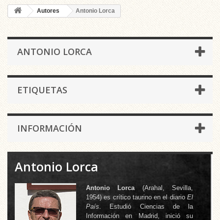
Autores
Antonio Lorca
ANTONIO LORCA
ETIQUETAS
INFORMACIÓN
Antonio Lorca
Antonio Lorca
(Arahal, Sevilla,
1954) es crítico taurino en el diario
El
País
. Estudió Ciencias de la
Información en Madrid, inició su