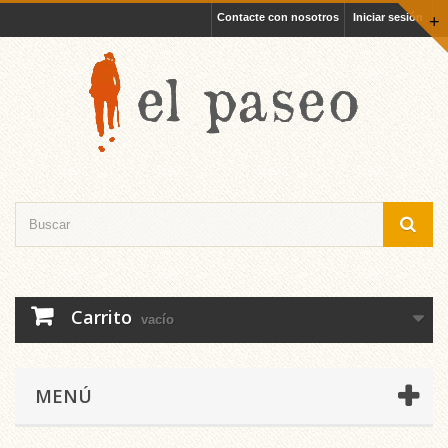
Contacte con nosotros
Iniciar sesión
+
Carrito
vacío
MENÚ