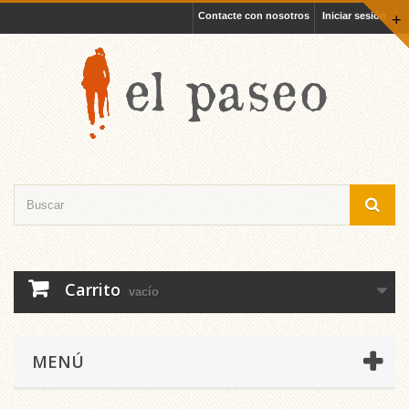
Contacte con nosotros
Iniciar sesión
+
Carrito
vacío
MENÚ