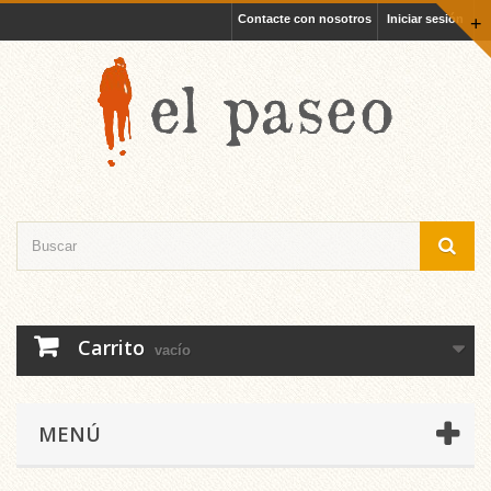
Contacte con nosotros
Iniciar sesión
+
Carrito
vacío
MENÚ