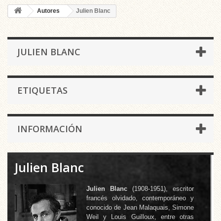
Autores
Julien Blanc
JULIEN BLANC
ETIQUETAS
INFORMACIÓN
Julien Blanc
Julien Blanc
(1908-1951), escritor
francés olvidado, contemporáneo y
conocido de Jean Malaquais, Simone
Weil y Louis Guilloux, entre otras