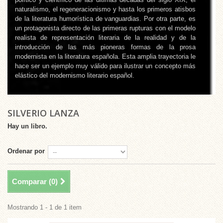
naturalismo, el regeneracionismo y hasta los primeros atisbos
de la literatura humorística de vanguardias. Por otra parte, es
un protagonista directo de las primeras rupturas con el modelo
realista de representación literaria de la realidad y de la
introducción de las más pioneras formas de la prosa
modernista en la literatura española. Esta amplia trayectoria le
hace ser un ejemplo muy válido para ilustrar un concepto más
elástico del modernismo literario español.
SILVERIO LANZA
Hay un libro.
Ordenar por
Comparar (
0
)
Mostrando 1 - 1 de 1 item