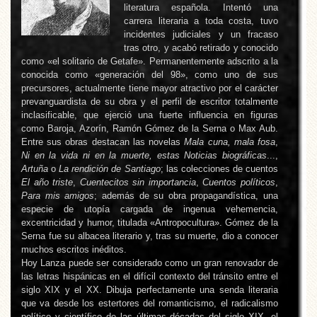
literatura española. Intentó una
carrera literaria a toda costa, tuvo
incidentes judiciales y un fracaso
tras otro, y acabó retirado y conocido
como «el solitario de Getafe». Permanentemente adscrito a la
conocida como «generación del 98», como uno de sus
precursores, actualmente tiene mayor atractivo por el carácter
prevanguardista de su obra y el perfil de escritor totalmente
inclasificable, que ejerció una fuerte influencia en figuras
como Baroja, Azorín, Ramón Gómez de la Serna o Max Aub.
Entre sus obras destacan las novelas
Mala cuna, mala fosa
,
Ni en la vida ni en la muerte, estas Noticias biográficas
...,
Artuña
o
La rendición de Santiago
; las colecciones de cuentos
El año triste
,
Cuentecitos sin importancia
,
Cuentos políticos
,
Para mis amigos
; además de su obra propagandística, una
especie de utopía cargada de ingenua vehemencia,
excentricidad y humor, titulada «Antropocultura». Gómez de la
Serna fue su albacea literario y, tras su muerte, dio a conocer
muchos escritos inéditos.
Hoy Lanza puede ser considerado como un gran renovador de
las letras hispánicas en el difícil contexto del tránsito entre el
siglo XIX y el XX. Dibuja perfectamente una senda literaria
que va desde los estertores del romanticismo, el radicalismo
político y científico de las últimas décadas del siglo XIX, el