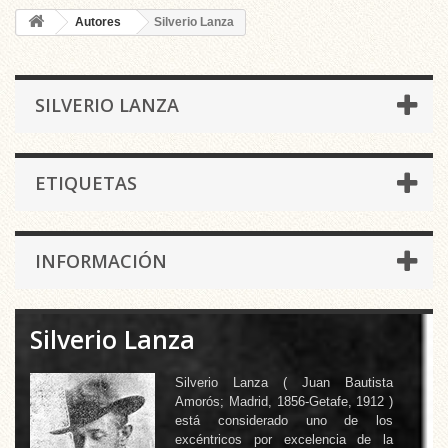
Autores
Silverio Lanza
SILVERIO LANZA
ETIQUETAS
INFORMACIÓN
Silverio Lanza
Silverio Lanza
(
Juan Bautista
Amorós; Madrid, 1856-Getafe, 1912
)
está considerado uno de los
excéntricos por excelencia de la