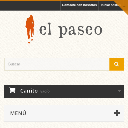
Contacte con nosotros
Iniciar sesión
+
Carrito
vacío
MENÚ