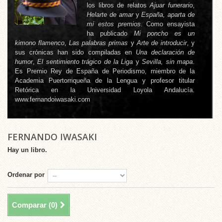
los libros de relatos
Ajuar funerario
,
Helarte de amar
y
España, aparta de
mí estos premios
. Como ensayista
ha publicado
Mi poncho es un
kimono flamenco
,
Las palabras primas
y
Arte de introducir
, y
sus crónicas han sido compiladas en
Una declaración de
humor
,
El sentimiento trágico de la Liga
y
Sevilla, sin mapa
.
Es Premio Rey de España de Periodismo, miembro de la
Academia Puertorriqueña de la Lengua y profesor titular
Retórica en la Universidad Loyola Andalucía.
www.fernandoiwasaki.com
FERNANDO IWASAKI
Hay un libro.
Ordenar por
Comparar (
0
)