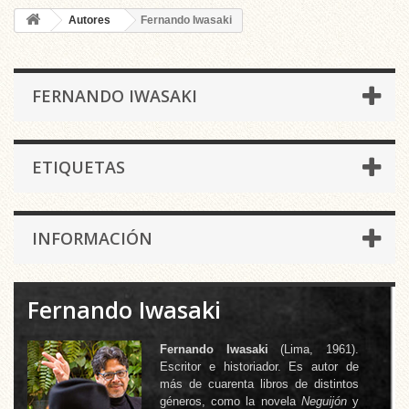
Autores
Fernando Iwasaki
FERNANDO IWASAKI
ETIQUETAS
INFORMACIÓN
Fernando Iwasaki
Fernando Iwasaki
(Lima, 1961).
Escritor e historiador. Es autor de
más de cuarenta libros de distintos
géneros, como la novela
Neguijón
y