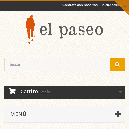
Contacte con nosotros
Iniciar sesión
+
Carrito
vacío
MENÚ