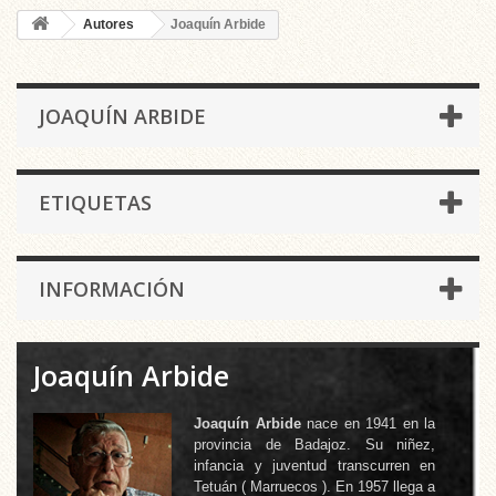
Autores
Joaquín Arbide
JOAQUÍN ARBIDE
ETIQUETAS
INFORMACIÓN
Joaquín Arbide
Joaquín Arbide
nace en 1941 en la
provincia de Badajoz. Su niñez,
infancia y juventud transcurren en
Tetuán ( Marruecos ). En 1957 llega a