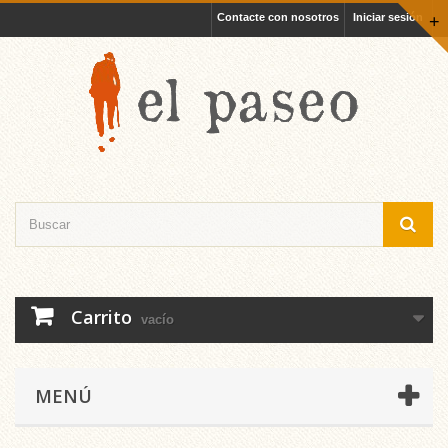
Contacte con nosotros
Iniciar sesión
+
Carrito
vacío
MENÚ