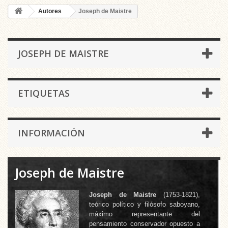
Autores
Joseph de Maistre
JOSEPH DE MAISTRE
ETIQUETAS
INFORMACIÓN
Joseph de Maistre
Joseph de Maistre
(1753-1821),
teórico político y filósofo saboyano,
máximo representante del
pensamiento conservador opuesto a