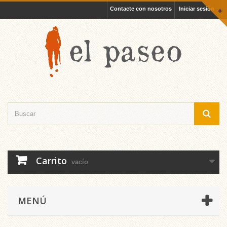
Contacte con nosotros
Iniciar sesión
+
Carrito
vacío
MENÚ