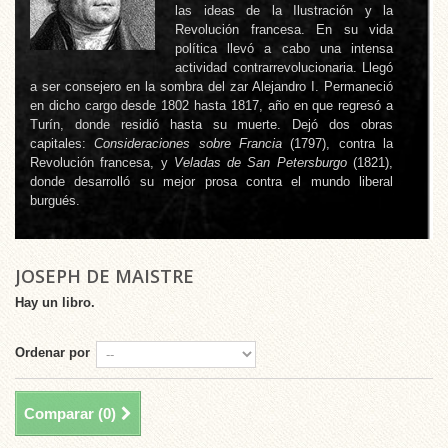
las ideas de la Ilustración y la
Revolución francesa. En su vida
política llevó a cabo una intensa
actividad contrarrevolucionaria. Llegó
a ser consejero en la sombra del zar Alejandro I. Permaneció
en dicho cargo desde 1802 hasta 1817, año en que regresó a
Turín, donde residió hasta su muerte. Dejó dos obras
capitales:
Consideraciones sobre Francia
(1797), contra la
Revolución francesa, y
Veladas de San Petersburgo
(1821),
donde desarrolló su mejor prosa contra el mundo liberal
burgués.
JOSEPH DE MAISTRE
Hay un libro.
Ordenar por
Comparar (
0
)