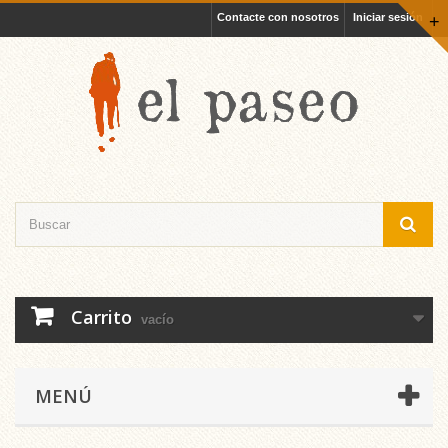
Contacte con nosotros
Iniciar sesión
+
Carrito
vacío
MENÚ