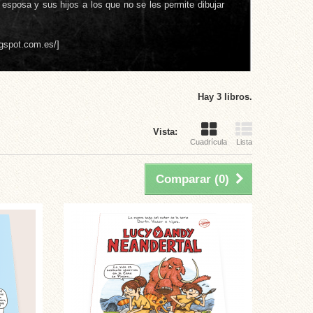
esposa y sus hijos a los que no se les permite dibujar
ogspot.com.es/]
Hay 3 libros.
Vista:
Cuadrícula
Lista
Comparar (
0
)