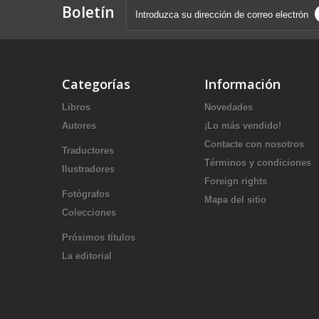
Boletín
Categorías
Información
Libros
Novedades
Autores
¡Lo más vendido!
Contacte con nosotros
Traductores
Términos y condiciones
Ilustradores
Foreign rights
Fotógrafos
Mapa del sitio
Colecciones
Próximos títulos
La editorial