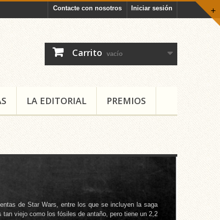
Contacte con nosotros
Iniciar sesión
+
Carrito
vacío
AS
LA EDITORIAL
PREMIOS
entas de Star Wars, entre los que se incluyen la saga
 tan viejo como los fósiles de antaño, pero tiene un 2,2