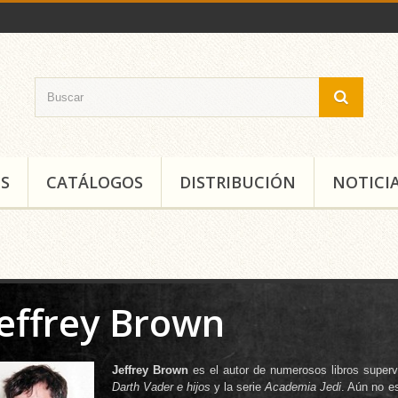
S
CATÁLOGOS
DISTRIBUCIÓN
NOTICI
Jeffrey Brown
Jeffrey Brown
es el autor de numerosos libros superv
Darth Vader e hijos
y la serie
Academia Jedi
. Aún no es