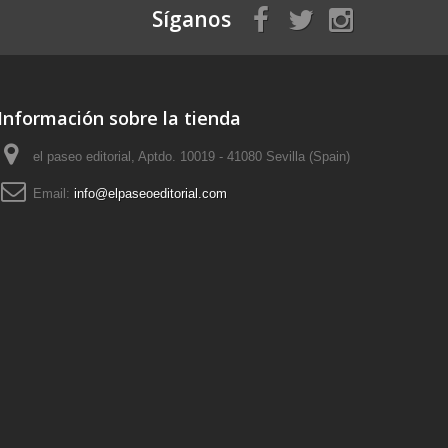
Síganos
Información sobre la tienda
el paseo editorial, Aptdo. 10019 - 41080 Sevilla (Spain)
Email:
info@elpaseoeditorial.com