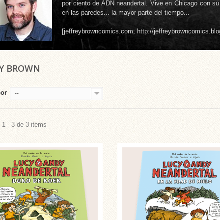
por ciento de ADN neandertal. Vive en Chicago con su 
en las paredes... la mayor parte del tiempo...
[jeffreybrowncomics.com; http://jeffreybrowncomics.bl
EY BROWN
por
--
1 - 3 de 3 items