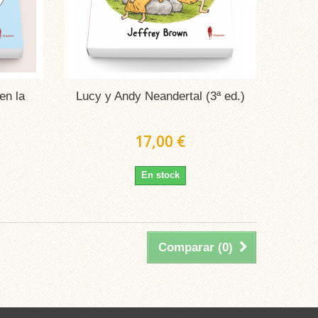
en la
Lucy y Andy Neandertal (3ª ed.)
17,00 €
En stock
Comparar (
0
)