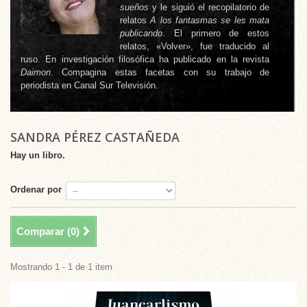
sueños
y le siguió el recopilatorio de
relatos
A los fantasmas se les mata
publicando
. El primero de estos
relatos, «Volver», fue traducido al
ruso. En investigación filosófica ha publicado en la revista
Daimon
. Compagina estas facetas con su trabajo de
periodista en Canal Sur Televisión.
SANDRA PÉREZ CASTAÑEDA
Hay un libro.
Ordenar por
Comparar (
0
)
Mostrando 1 - 1 de 1 item