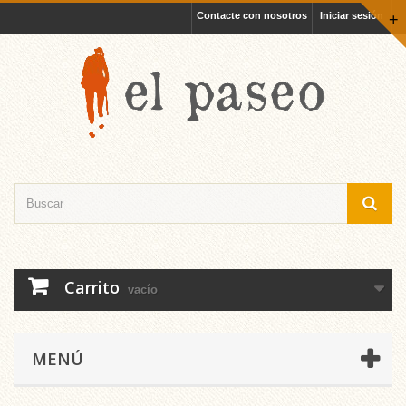
Contacte con nosotros
Iniciar sesión
+
Carrito
vacío
MENÚ