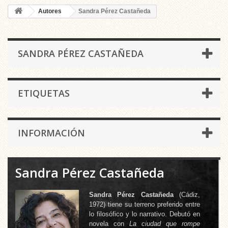
Autores
Sandra Pérez Castañeda
SANDRA PÉREZ CASTAÑEDA
ETIQUETAS
INFORMACIÓN
Sandra Pérez Castañeda
Sandra Pérez Castañeda
(Cádiz,
1972) tiene su terreno preferido entre
lo filosófico y lo narrativo. Debutó en
novela con
La ciudad que rompe