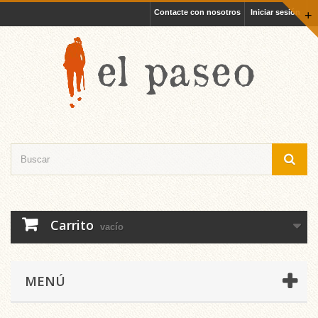
Contacte con nosotros
Iniciar sesión
+
Carrito
vacío
MENÚ