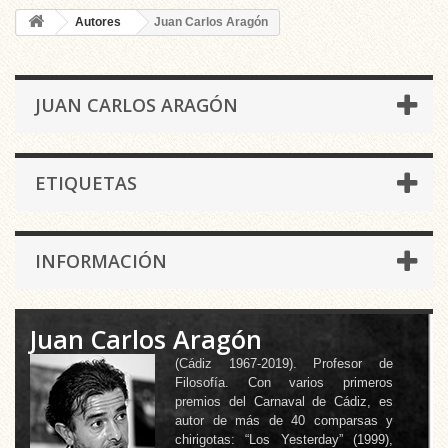
Autores
Juan Carlos Aragón
JUAN CARLOS ARAGÓN
ETIQUETAS
INFORMACIÓN
Juan Carlos Aragón
(Cádiz 1967-2019). Profesor de
Filosofía. Con varios primeros
premios del Carnaval de Cádiz, es
autor de más de 40 comparsas y
chirigotas: “Los Yesterday” (1999),