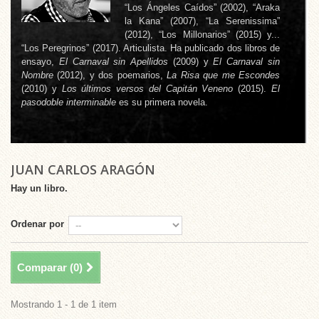
“Los Ángeles Caídos” (2002), “Araka
la Kana” (2007), “La Serenissima”
(2012), “Los Millonarios” (2015) y...
“Los Peregrinos” (2017). Articulista. Ha publicado dos libros de
ensayo,
El Carnaval sin Apellidos
(2009) y
El Carnaval sin
Nombre
(2012), y dos poemarios,
La Risa que me Escondes
(2010) y
Los últimos versos del Capitán Veneno
(2015).
El
pasodoble interminable
es su primera novela.
JUAN CARLOS ARAGÓN
Hay un libro.
Ordenar por
Comparar (
0
)
Mostrando 1 - 1 de 1 item