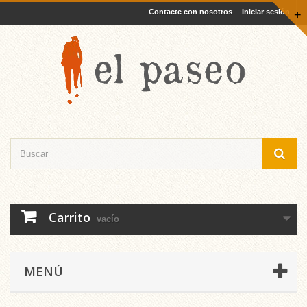
Contacte con nosotros
Iniciar sesión
+
Carrito
vacío
MENÚ