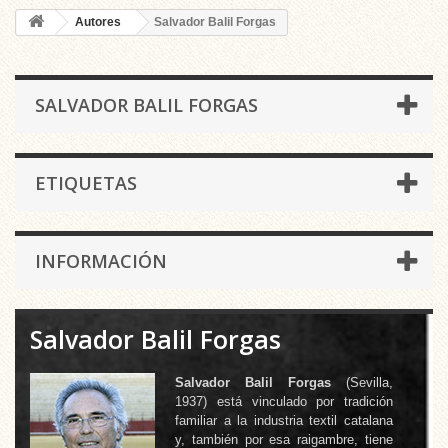
Autores
Salvador Balil Forgas
SALVADOR BALIL FORGAS
ETIQUETAS
INFORMACIÓN
Salvador Balil Forgas
Salvador Balil Forgas
(Sevilla,
1937) está vinculado por tradición
familiar a la industria textil catalana
y, también por esa raigambre, tiene