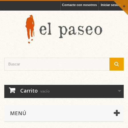
Contacte con nosotros
Iniciar sesión
+
Carrito
vacío
MENÚ