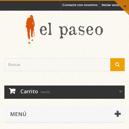
Contacte con nosotros
Iniciar sesión
+
Carrito
vacío
MENÚ