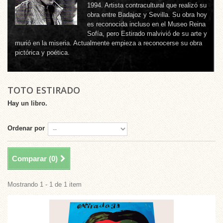
1994. Artista contracultural que realizó su
obra entre Badajoz y Sevilla. Su obra hoy
es reconocida incluso en el Museo Reina
Sofía, pero Estirado malvivió de su arte y
murió en la miseria. Actualmente empieza a reconocerse su obra
pictórica y poética.
TOTO ESTIRADO
Hay un libro.
Ordenar por
Comparar (
0
)
Mostrando 1 - 1 de 1 item