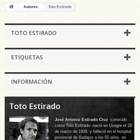
Autores
Toto Estirado
TOTO ESTIRADO
ETIQUETAS
INFORMACIÓN
Toto Estirado
José Antonio Estirado Cruz
-conocido
como Toto Estirado- nació en Usagre el 28
de marzo de 1939, y falleció en el hospital
provincial de Badajoz a los 55 años, en