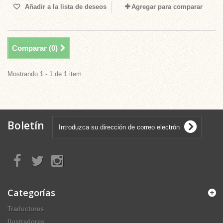
Añadir a la lista de deseos
Agregar para comparar
Comparar (
0
)
Mostrando 1 - 1 de 1 item
Boletín
Categorías
Traductores
Ilustradores