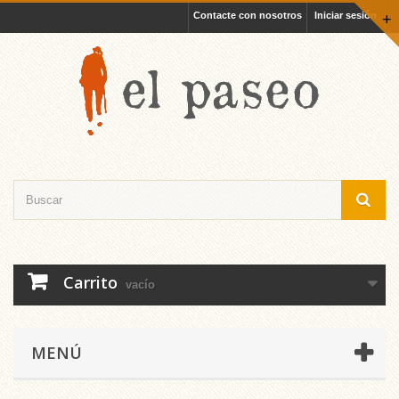
Contacte con nosotros
Iniciar sesión
+
Carrito
vacío
MENÚ