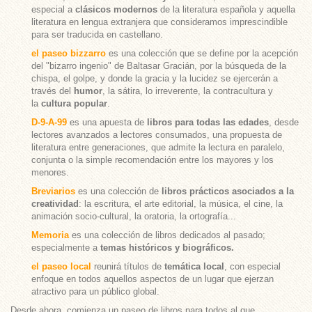
especial a
clásicos modernos
de la literatura española y aquella
literatura en lengua extranjera que consideramos imprescindible
para ser traducida en castellano.
el paseo bizzarro
es una colección que se define por la acepción
del "bizarro ingenio" de Baltasar Gracián, por la búsqueda de la
chispa, el golpe, y donde la gracia y la lucidez se ejercerán a
través del
humor
, la sátira, lo irreverente, la contracultura y
la
cultura popular
.
D-9-A-99
es una apuesta de
libros para todas las edades
, desde
lectores avanzados a lectores consumados, una propuesta de
literatura entre generaciones, que admite la lectura en paralelo,
conjunta o la simple recomendación entre los mayores y los
menores.
Breviarios
es una colección de
libros prácticos asociados a la
creatividad
: la escritura, el arte editorial, la música, el cine, la
animación socio-cultural, la oratoria, la ortografía...
Memoria
es una colección de libros dedicados al pasado;
especialmente a
temas históricos y biográficos.
el paseo local
reunirá títulos de
temática local
, con especial
enfoque en todos aquellos aspectos de un lugar que ejerzan
atractivo para un público global.
Desde ahora, comienza un paseo de libros para todos al que