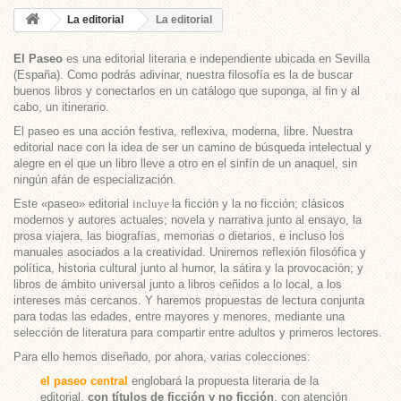
La editorial
La editorial
El Paseo
es una editorial literaria e independiente ubicada en Sevilla
(España). Como podrás adivinar, nuestra filosofía es la de buscar
buenos libros y conectarlos en un catálogo que suponga, al fin y al
cabo, un itinerario.
El paseo es una acción festiva, reflexiva, moderna, libre. Nuestra
editorial nace con la idea de ser un camino de búsqueda intelectual y
alegre en el que un libro lleve a otro en el sinfín de un anaquel, sin
ningún afán de especialización.
Este «paseo» editorial
incluye
la ficción y la no ficción; clásicos
modernos y autores actuales; novela y narrativa junto al ensayo, la
prosa viajera, las biografías, memorias o dietarios, e incluso los
manuales asociados a la creatividad. Uniremos reflexión filosófica y
política, historia cultural junto al humor, la sátira y la provocación; y
libros de ámbito universal junto a libros ceñidos a lo local, a los
intereses más cercanos. Y haremos propuestas de lectura conjunta
para todas las edades, entre mayores y menores, mediante una
selección de literatura para compartir entre adultos y primeros lectores.
Para ello hemos diseñado, por ahora, varias colecciones:
el paseo central
englobará la propuesta literaria de la
editorial,
con títulos de ficción y no ficción
, con atención