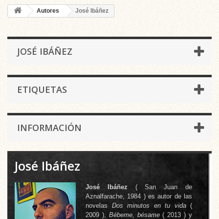
Autores
José Ibáñez
JOSÉ IBÁÑEZ
ETIQUETAS
INFORMACIÓN
José Ibáñez
José Ibáñez
( San Juan de
Aznalfarache, 1984 ) es autor de las
novelas
Dos minutos en tu vida
(
2009 ),
Bébeme, bésame
( 2013 ) y