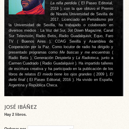
La niña perdida
( El Paseo Editorial,
2019 ), con la que obtuvo el Premio
de Novela Universidad de Sevilla de
2017. Licenciado en Periodismo por
la Universidad de Sevilla, ha trabajado o colaborado en
diversos medios : La Voz del Sur, Jot Down Magazine, Canal
Sur Televisión, Radio Betis, Radio Guadalquivir, Equo, Faro
TV ( Buenos Aires ), COAG Sevilla y Asamblea de
Cooperación por la Paz. Como locutor de radio ha dirigido y
presentado programas como
Me buscas y me encuentras
(
Radio Betis ),
Generación Despierta
y
La Radioteca
, junto a
Carmen Cuadrado ( Radio Guadalquivir ). Ha impartido talleres
de escritura creativa y ha participado en la publicación de los
libros de relatos
El miedo tiene los ojos grandes
( 2009 ),
El
derbi final
( El Paseo Editorial, 2016 ). Ha vivido en España,
Argentina y República Checa.
JOSÉ IBÁÑEZ
Hay 2 libros.
Ordenar por