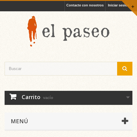
Contacte con nosotros
Iniciar sesión
+
Carrito
vacío
MENÚ