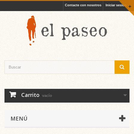
Contacte con nosotros
Iniciar sesión
+
Carrito
vacío
MENÚ