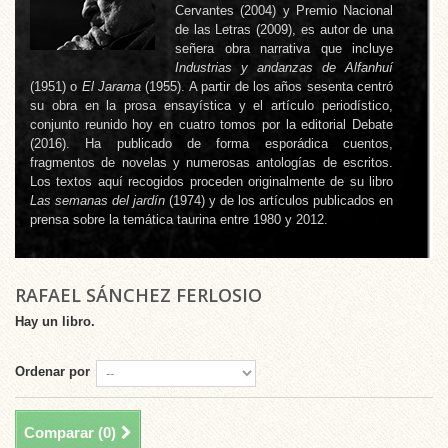
Cervantes (2004) y Premio Nacional
de las Letras (2009), es autor de una
señera obra narrativa que incluye
Industrias y andanzas de Alfanhuí
(1951) o
El Jarama
(1955). A partir de los años sesenta centró
su obra en la prosa ensayística y el artículo periodístico,
conjunto reunido hoy en cuatro tomos por la editorial Debate
(2016). Ha publicado de forma esporádica cuentos,
fragmentos de novelas y numerosas antologías de escritos.
Los textos aquí recogidos proceden originalmente de su libro
Las semanas del jardín
(1974) y de los artículos publicados en
prensa sobre la temática taurina entre 1980 y 2012.
RAFAEL SÁNCHEZ FERLOSIO
Hay un libro.
Ordenar por
Comparar (
0
)