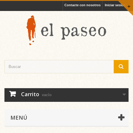
Contacte con nosotros
Iniciar sesión
+
Carrito
vacío
MENÚ