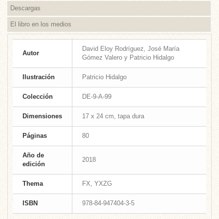
Descargas
El libro en los medios
David Eloy Rodríguez, José María
Autor
Gómez Valero y Patricio Hidalgo
Ilustración
Patricio Hidalgo
Colección
DE-9-A-99
Dimensiones
17 x 24 cm, tapa dura
Páginas
80
Año de
2018
edición
Thema
FX, YXZG
ISBN
978-84-947404-3-5