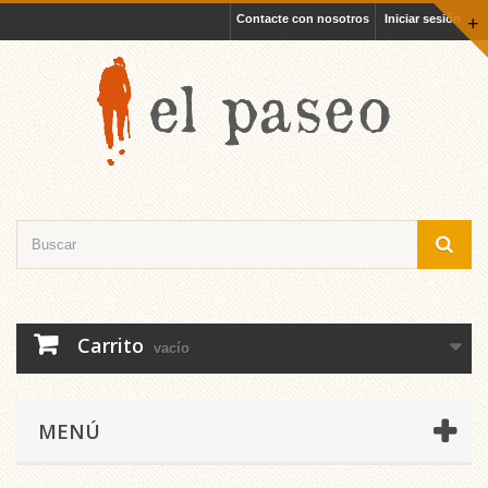
Contacte con nosotros
Iniciar sesión
+
Carrito
vacío
MENÚ