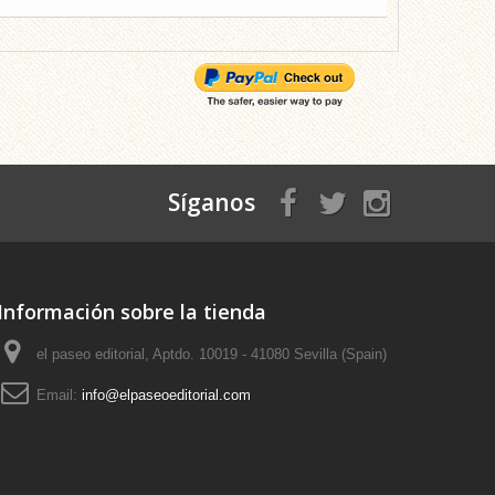
Síganos
Información sobre la tienda
el paseo editorial, Aptdo. 10019 - 41080 Sevilla (Spain)
Email:
info@elpaseoeditorial.com