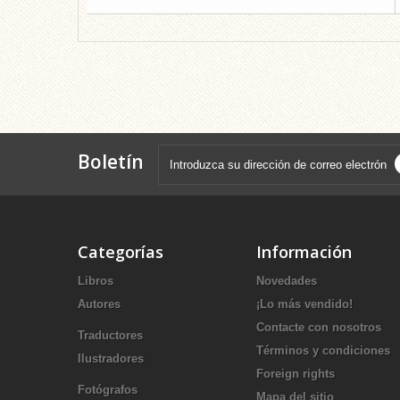
Boletín
Categorías
Información
Libros
Novedades
Autores
¡Lo más vendido!
Contacte con nosotros
Traductores
Términos y condiciones
Ilustradores
Foreign rights
Fotógrafos
Mapa del sitio