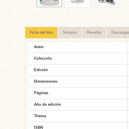
Ficha del libro
Sinopsis
Reseñas
Descarga
Autor
Colección
Edición
Dimensiones
Páginas
Año de edición
Thema
ISBN