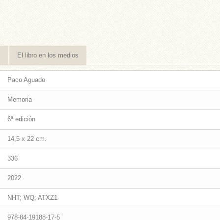
s
El libro en los medios
Paco Aguado
Memoria
6ª edición
14,5 x 22 cm.
336
2022
NHT; WQ; ATXZ1
978-84-19188-17-5