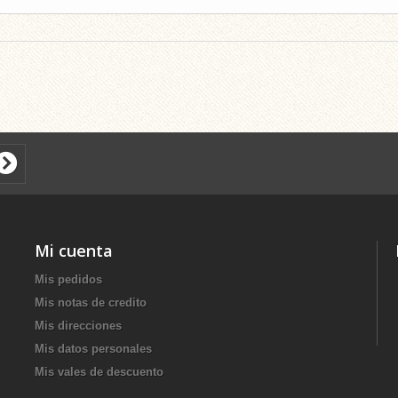
Mi cuenta
Mis pedidos
Mis notas de credito
Mis direcciones
Mis datos personales
Mis vales de descuento