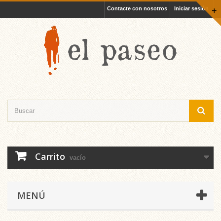
Contacte con nosotros
Iniciar sesión
+
Carrito
vacío
MENÚ