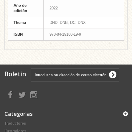
Año de
2022
edición
Thema
DND; DNB; DC; DNX
ISBN
978-84-19188-19-9
Boletín
Categorías
Traductores
Ilustradores