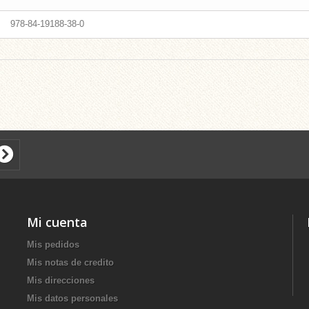
978-84-19188-38-0
Mi cuenta
Mis pedidos
Mis notas de credito
Mis direcciones
Mis datos personales