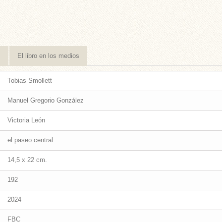
s
El libro en los medios
Tobias Smollett
Manuel Gregorio González
Victoria León
el paseo central
14,5 x 22 cm.
192
2024
FBC