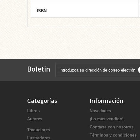
ISBN
Boletín
Categorías
Información
Libros
Novedades
Autores
¡Lo más vendido!
Contacte con nosotros
Traductores
Términos y condiciones
Ilustradores