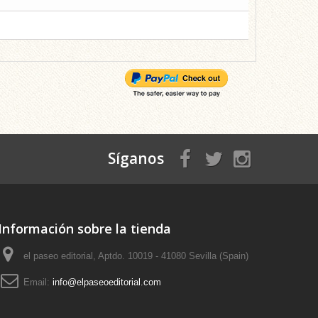
Síganos
Información sobre la tienda
el paseo editorial, Aptdo. 10019 - 41080 Sevilla (Spain)
Email:
info@elpaseoeditorial.com