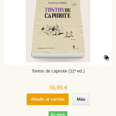
Tontos de capirote (11ª ed.)
16,95 €
Añadir al carrito
Más
En stock