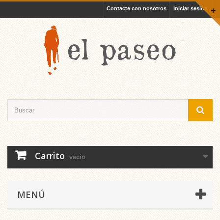
Contacte con nosotros
Iniciar sesión
+
Carrito
vacío
MENÚ