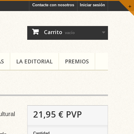
Contacte con nosotros
Iniciar sesión
+
Carrito
vacío
AS
LA EDITORIAL
PREMIOS
21,95 €
PVP
ltural
ria
Cantidad