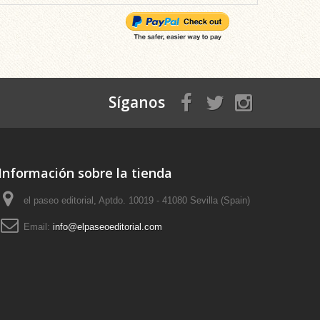
Síganos
Información sobre la tienda
el paseo editorial, Aptdo. 10019 - 41080 Sevilla (Spain)
Email:
info@elpaseoeditorial.com