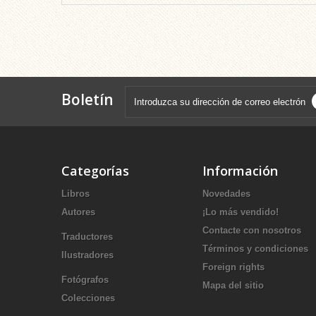
Boletín
Categorías
Información
Libros
Novedades
Autores
¡Lo más vendido!
Contacte con nosotros
Traductores
Términos y condiciones
Ilustradores
Foreign rights
Fotógrafos
Mapa del sitio
Colecciones