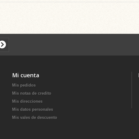
Mi cuenta
Mis pedidos
Mis notas de credito
Mis direcciones
Mis datos personales
Mis vales de descuento