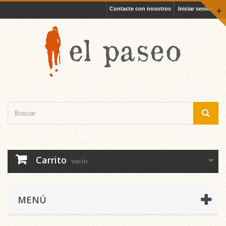
Contacte con nosotros
Iniciar sesión
+
Carrito
vacío
MENÚ