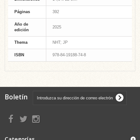
Páginas
392
Año de
2025
edición
Thema
NHT; JP
ISBN
978-84-19188-74-8
Boletín
Categorías