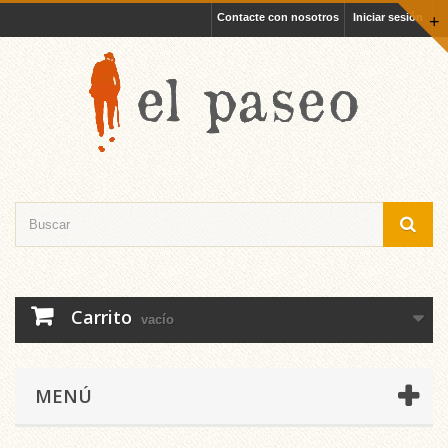
Contacte con nosotros
Iniciar sesión
+
Carrito
vacío
MENÚ