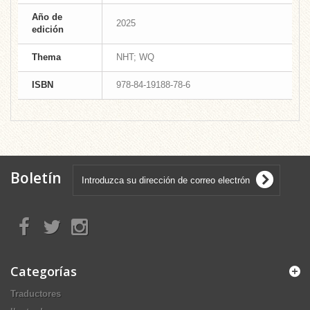
Año de
2025
edición
Thema
NHT; WQ
ISBN
978-84-19188-78-6
Boletín
Categorías
Traductores