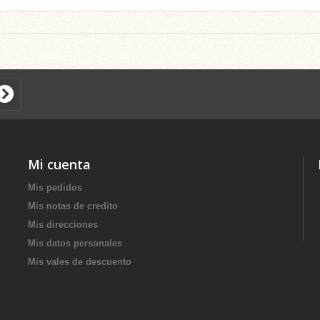
Mi cuenta
Mis pedidos
Mis notas de credito
Mis direcciones
Mis datos personales
Mis vales de descuento