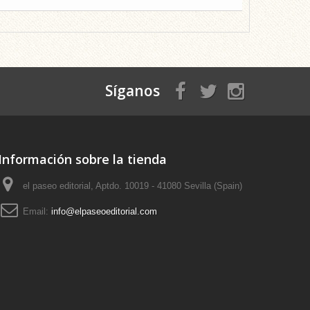
Síganos
Información sobre la tienda
el paseo editorial, Aptdo. 10019 - 41080 Sevilla (Spain)
Email:
info@elpaseoeditorial.com