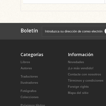
Boletín
Categorías
Información
Libros
Novedades
Autores
¡Lo más vendido!
Contacte con nosotros
Traductores
Términos y condiciones
Ilustradores
Foreign rights
Fotógrafos
Mapa del sitio
Colecciones
Próximos títulos