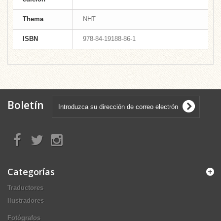
Thema
NHT
ISBN
978-84-19188-86-1
Boletín
Categorías
Traductores
Ilustradores
Fotógrafos