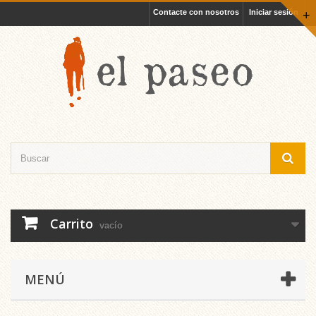
Contacte con nosotros
Iniciar sesión
+
Carrito
vacío
MENÚ