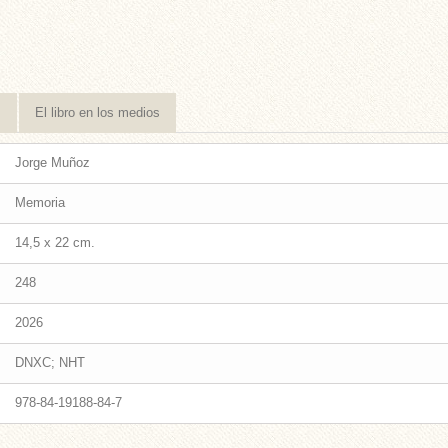
s
El libro en los medios
Jorge Muñoz
Memoria
14,5 x 22 cm.
248
2026
DNXC; NHT
978-84-19188-84-7