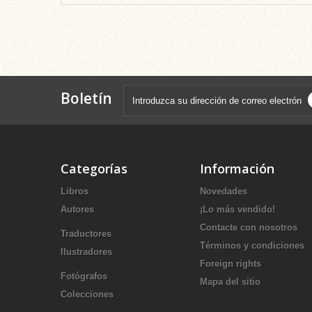
Boletín
Categorías
Información
Libros
Novedades
Autores
¡Lo más vendido!
Contacte con nosotros
Traductores
Términos y condiciones
Ilustradores
Foreign rights
Fotógrafos
Mapa del sitio
Colecciones