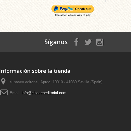
Síganos
Información sobre la tienda
el paseo editorial, Aptdo. 10019 - 41080 Sevilla (Spain)
Email:
info@elpaseoeditorial.com