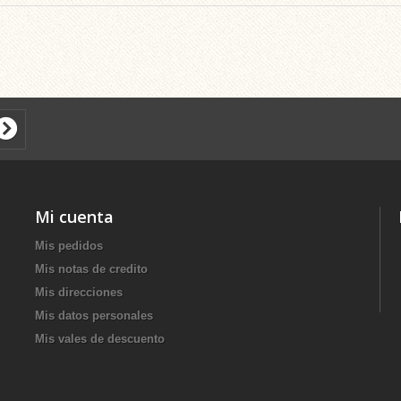
Mi cuenta
Mis pedidos
Mis notas de credito
Mis direcciones
Mis datos personales
Mis vales de descuento