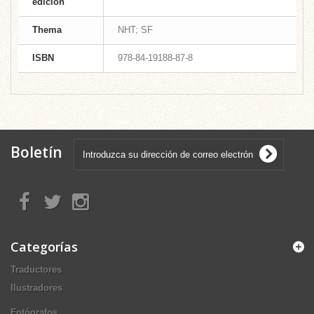
edición
Thema
NHT; SF
ISBN
978-84-19188-87-8
Boletín
Categorías
Traductores
Ilustradores
Fotógrafos