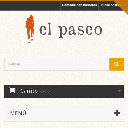
Contacte con nosotros
Iniciar sesión
+
Carrito
vacío
MENÚ