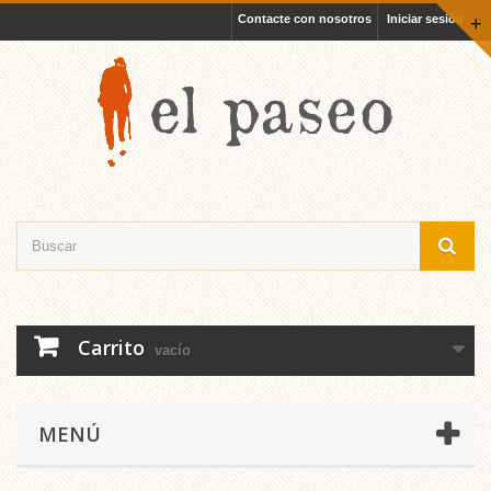
Contacte con nosotros
Iniciar sesión
+
Carrito
vacío
MENÚ