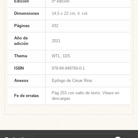
Edición
5ª edición
Dimensiones
14,5 x 22 cm, il. col.
Páginas
432
Año de
2021
edición
Thema
WTL; 1DS
ISBN
978-84-949760-0-1
Anexos
Epílogo de César Rina
Pág 253 con salto de texto. Véase en
Fe de erratas
descargas.